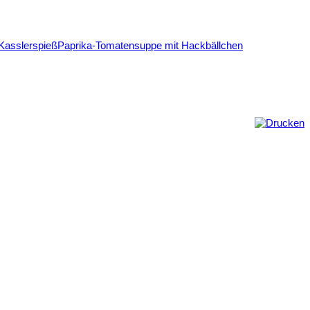
 Kasslerspieß
Paprika-Tomatensuppe mit Hackbällchen