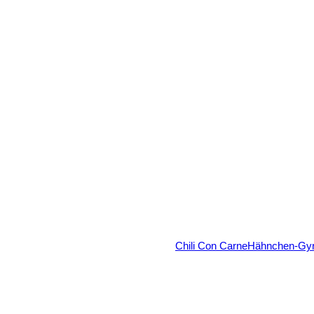
ARTE
BESTELLUNG
ANFRAGEKORB
Chili Con Carne
Hähnchen-Gy