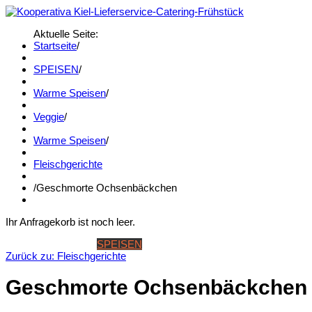
Aktuelle Seite:
Startseite
/
SPEISEN
/
Warme Speisen
/
Veggie
/
Warme Speisen
/
Fleischgerichte
/
Geschmorte Ochsenbäckchen
Ihr Anfragekorb ist noch leer.
STARTSEITE
SPEISEN
GETRÄNKE
BANKETT & WINTERK
Zurück zu: Fleischgerichte
Geschmorte Ochsenbäckchen