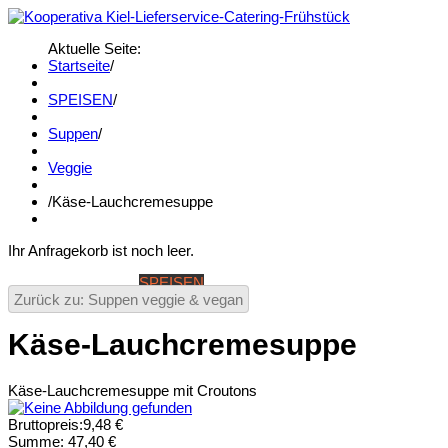
Aktuelle Seite:
Startseite
/
SPEISEN
/
Suppen
/
Veggie
/
Käse-Lauchcremesuppe
Ihr Anfragekorb ist noch leer.
STARTSEITE
SPEISEN
GETRÄNKE
BANKETT & WINTERK
Zurück zu: Suppen veggie & vegan
Käse-Lauchcremesuppe
Käse-Lauchcremesuppe mit Croutons
Bruttopreis:
9,48 €
Summe:
47,40 €