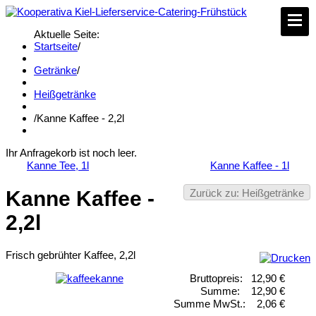
Aktuelle Seite:
Startseite
/
Getränke
/
Heißgetränke
/
Kanne Kaffee - 2,2l
Ihr Anfragekorb ist noch leer.
Kanne Tee, 1l
Kanne Kaffee - 1l
Zurück zu: Heißgetränke
Kanne Kaffee -
2,2l
Frisch gebrühter Kaffee, 2,2l
Bruttopreis:
12,90 €
Summe:
12,90 €
Summe MwSt.:
2,06 €